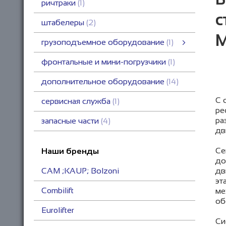
ричтраки
1
с
штабелеры
2
М
грузоподъемное оборудование
1
грузоподъемное оборудование
тележки гидравлические
смотреть все
фронтальные и мини-погрузчики
1
дополнительное оборудование
14
С 
сервисная служба
1
ре
ра
запасные части
4
дв
Се
Наши бренды
до
дв
CAM ;KAUP; Bоlzoni
эт
Combilift
ме
об
Eurolifter
Си