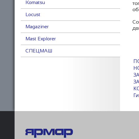
Komatsu
то
об
Locust
Со
Magaziner
дв
Mast Explorer
СПЕЦМАШ
П
Н
З
З
KO
Г