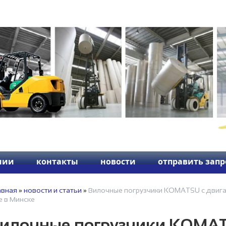
нии
контакты
новости
отправить запр
авная
»
новости и статьи
»
Вилочные погрузчики KOMATSU с двигат
е в Минске
илочные погрузчики KOMAT