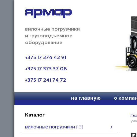
вилочные погрузчики
и грузоподъемное
оборудование
+375 17 374 42 91
+375 17 373 37 08
+375 17 241 74 72
на главную
о компа
Каталог
Гл
уж
вилочные погрузчики
13
В
вилочные погрузчики
вилочные автопогрузчики
вилочные злектропогрузчики
погрузчики высокой проходимости
четырехсторонние универсальные погрузчики
смотреть все