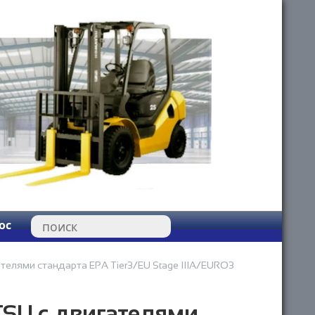
ос
елями стандарта EPA Tier3/EU Stage IIIA/EURO3
SU с двигателями