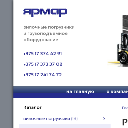
вилочные погрузчики
и грузоподъемное
оборудование
+375 17 374 42 91
+375 17 373 37 08
+375 17 241 74 72
на главную
о компа
Каталог
Гл
вилочные погрузчики
13
Р
вилочные погрузчики
вилочные автопогрузчики
вилочные злектропогрузчики
погрузчики высокой проходимости
четырехсторонние универсальные погрузчики
смотреть все