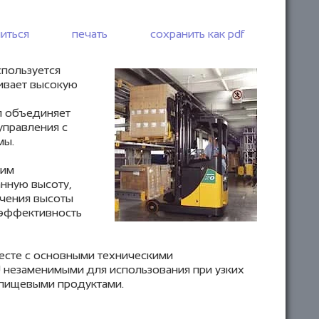
иться
печать
сохранить как pdf
пользуется
чивает высокую
я объединяет
управления с
мы.
ним
нную высоту,
ачения высоты
 эффективность
есте с основными техническими
 незаменимыми для использования при узких
 пищевыми продуктами.