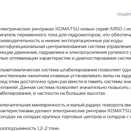
подел
электрических ричтраках KOMATSU новых серий AR50-J ис
игатель переменного тока для гидромоторов, что обеспе
оизводительность и низкие эксплуатационные расходы.
огофункциональная централизованная система управлени
нкции движения, гидравлики и электроусиления рулевого 
лью оптимизации характеристик и диагностирования систе
луавтоматическая система штабелирования позволяет од
инственным нажатием клавиши устанавливать вилы на зада
ред этим достаточно один раз ввести в память системы зн
еллажей. Данная система позволяет значительно повысить
абелирования, в частности на больших высотах.
ключительная маневренность и малый радиус поворота вм
рактеристиками делают электрические ричтраки KOMATSU
оходах на складах крупных торговых центров и складов с
узоподъемность 1,2-2 тонн.