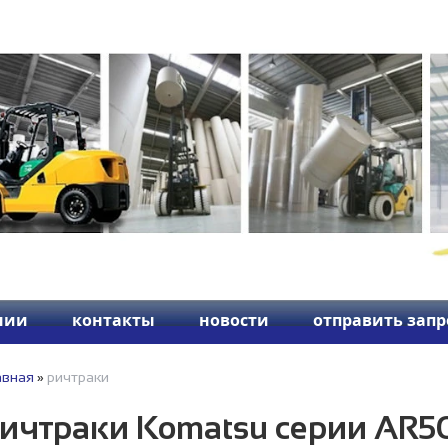
нии
контакты
новости
отправить запр
авная
»
ричтраки
ичтраки Komatsu серии AR5