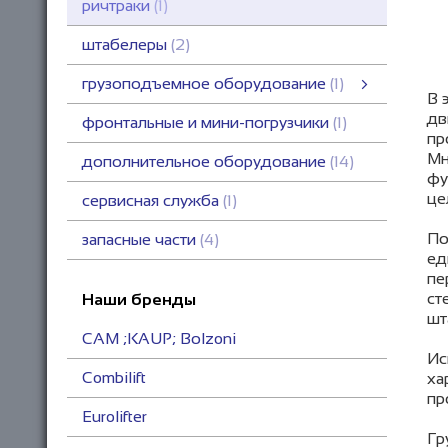
ричтраки
1
штабелеры
2
грузоподъемное оборудование
1
В 
грузоподъемное оборудование
тележки гидравлические
смотреть все
дв
фронтальные и мини-погрузчики
1
пр
Мн
дополнительное оборудование
14
фу
це
сервисная служба
1
По
запасные части
4
ед
пе
ст
Наши бренды
шт
CAM ;KAUP; Bоlzoni
Ис
Combilift
ха
пр
Eurolifter
Гр